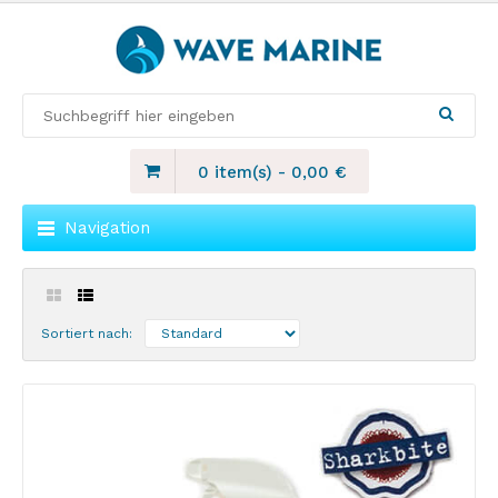
0 item(s)
-
0,00
€
Navigation
Sortiert nach: