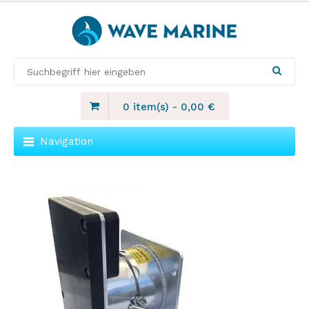
0 item(s)
-
0,00
€
Navigation