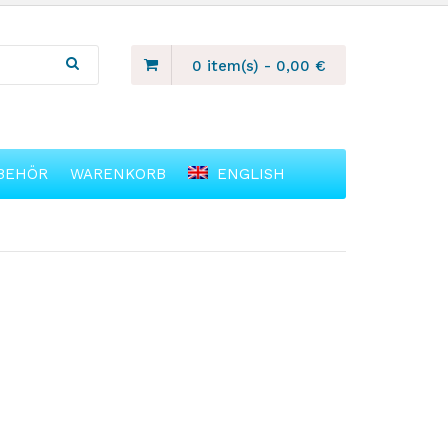
0 item(s)
-
0,00
€
BEHÖR
WARENKORB
ENGLISH