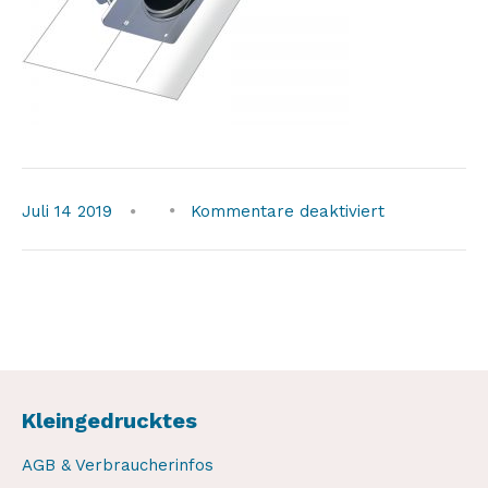
für
Juli
14
2019
Kommentare deaktiviert
SOB-
45-
degree
Kleingedrucktes
AGB & Verbraucherinfos