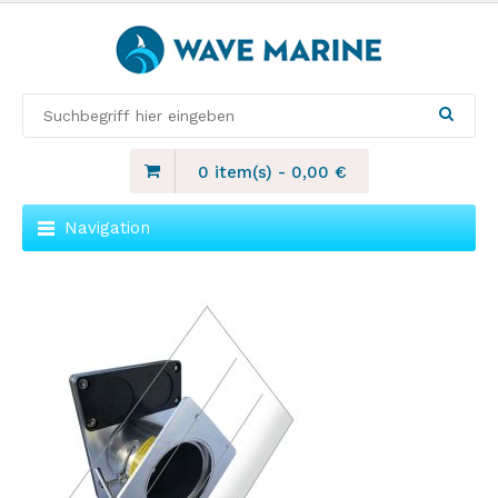
0 item(s)
-
0,00
€
Navigation