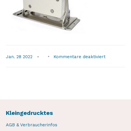
für
Jan.
28
2022
Kommentare deaktiviert
motosto-
plattform-
mitlogo
Kleingedrucktes
AGB & Verbraucherinfos