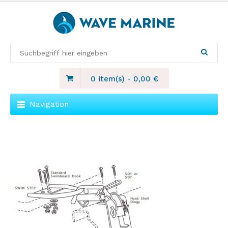
0 item(s)
-
0,00
€
Navigation