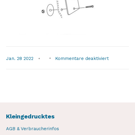
für
Jan.
28
2022
Kommentare deaktiviert
hard-
shell-
sd1-
2
Kleingedrucktes
AGB & Verbraucherinfos