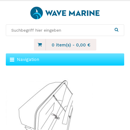
0 item(s)
-
0,00
€
Navigation