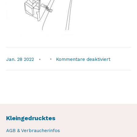
für
Jan.
28
2022
Kommentare deaktiviert
hard-
shell-
sd1-
3
Kleingedrucktes
AGB & Verbraucherinfos