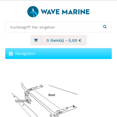
0 item(s)
-
0,00
€
Navigation