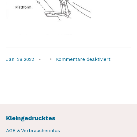
für
Jan.
28
2022
Kommentare deaktiviert
hard-
shell-
sd1-
4
Kleingedrucktes
AGB & Verbraucherinfos