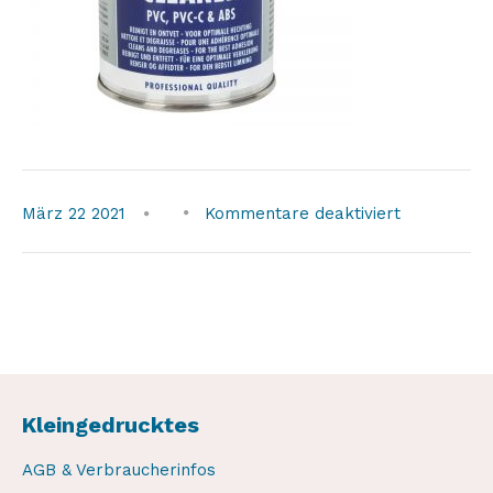
für
März
22
2021
Kommentare deaktiviert
griffon_rein
Kleingedrucktes
AGB & Verbraucherinfos