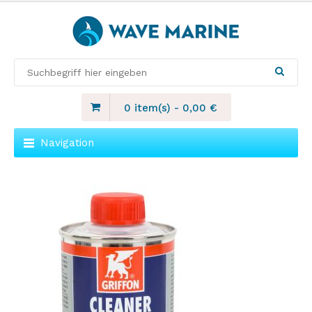
0 item(s)
-
0,00
€
Navigation