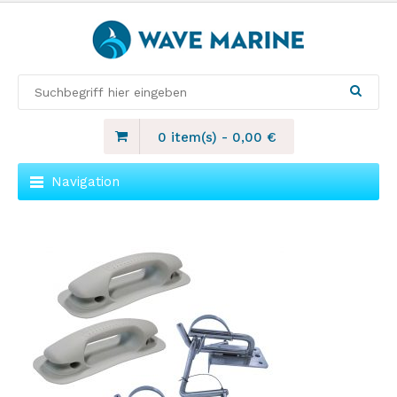
0 item(s)
-
0,00
€
Navigation