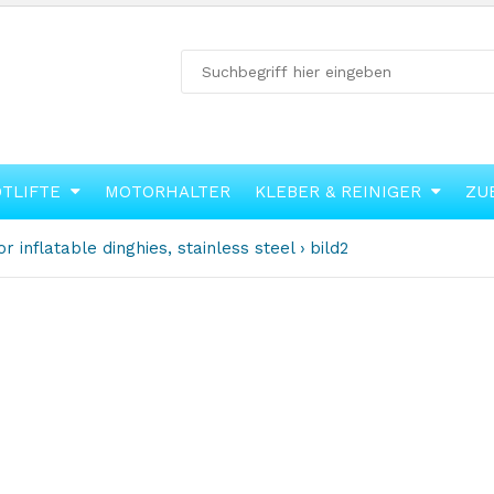
OTLIFTE
MOTORHALTER
KLEBER & REINIGER
ZU
r inflatable dinghies, stainless steel
bild2