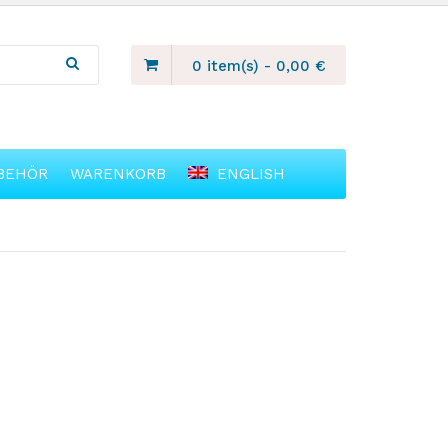
0 item(s)
-
0,00
€
BEHÖR
WARENKORB
ENGLISH