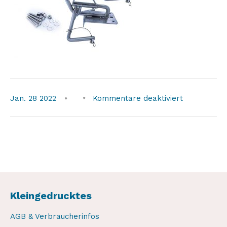
für
Jan.
28
2022
Kommentare deaktiviert
bild1-
mitlogo
Kleingedrucktes
AGB & Verbraucherinfos