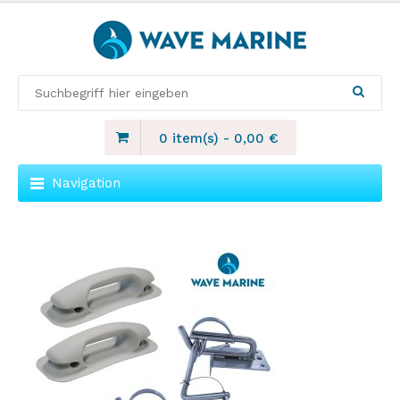
0 item(s)
-
0,00
€
Navigation