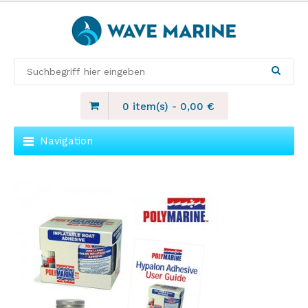
0 item(s)
-
0,00
€
Navigation