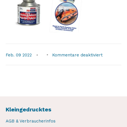
für
Feb.
09
2022
Kommentare deaktiviert
hypalon-
adhesive-
set
Kleingedrucktes
AGB & Verbraucherinfos