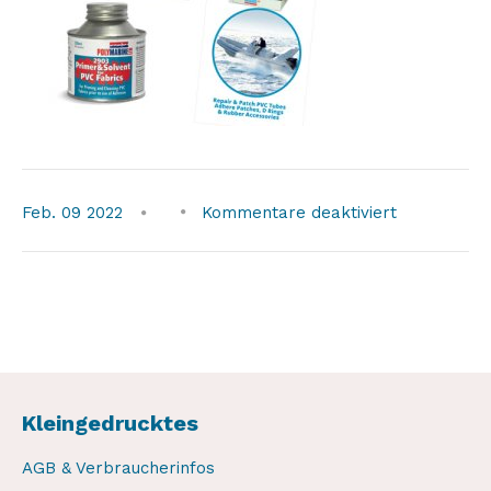
für
Feb.
09
2022
Kommentare deaktiviert
pvc-
adhesive-
set
Kleingedrucktes
AGB & Verbraucherinfos