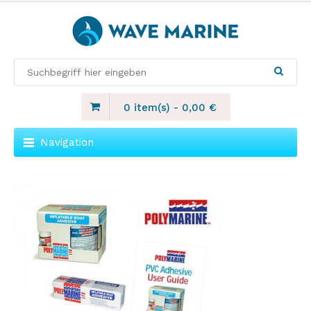
0 item(s)
-
0,00
€
Navigation