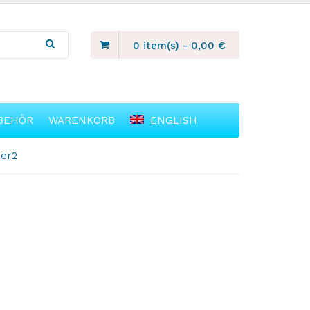
0 item(s)
-
0,00
€
BEHÖR
WARENKORB
ENGLISH
ger2