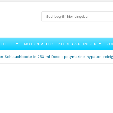
OTLIFTE
MOTORHALTER
KLEBER & REINIGER
ZU
on-Schlauchboote in 250 ml Dose
polymarine-hypalon-reini