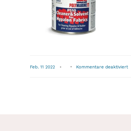
f
Feb.
11
2022
Kommentare deaktiviert
p
h
r