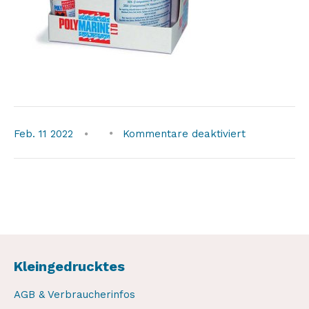
für
Feb.
11
2022
Kommentare deaktiviert
polymarine-
2k-
pvc-
250
Kleingedrucktes
AGB & Verbraucherinfos