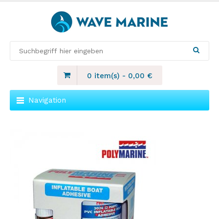
0 item(s)
-
0,00
€
Navigation