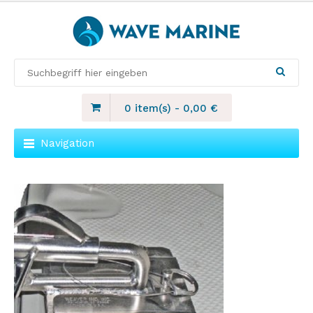
0 item(s)
-
0,00
€
Navigation