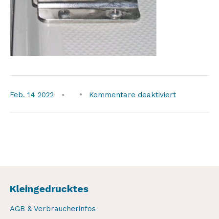
für
Feb.
14
2022
Kommentare deaktiviert
weaver-
quick-
release-
set2
Kleingedrucktes
AGB & Verbraucherinfos