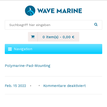
0 item(s)
-
0,00
€
Navigation
Polymarine-Pad-Mounting
für
Feb.
15
2022
Kommentare deaktiviert
Polymarine-
Pad-
Mounting