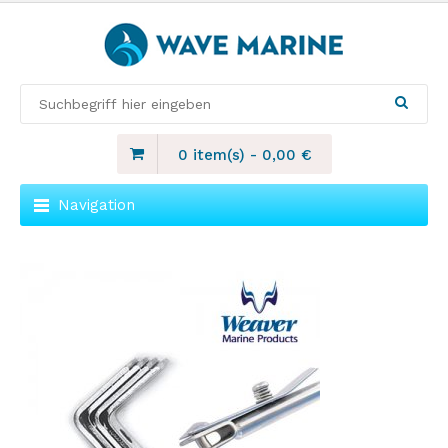
0 item(s)
-
0,00
€
Navigation