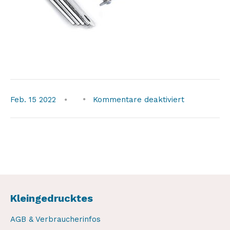
für
Feb.
15
2022
Kommentare deaktiviert
weaver-
l-
clips
Kleingedrucktes
AGB & Verbraucherinfos