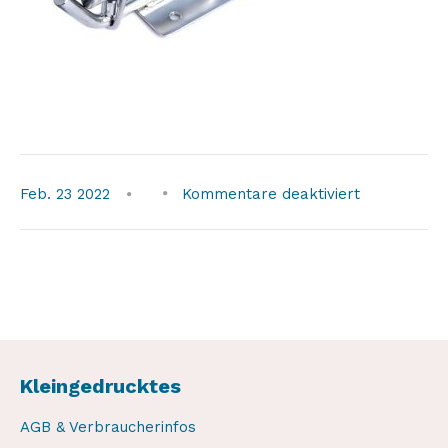
für
Feb.
23
2022
Kommentare deaktiviert
head-
short-
spare-
part1
Kleingedrucktes
AGB & Verbraucherinfos