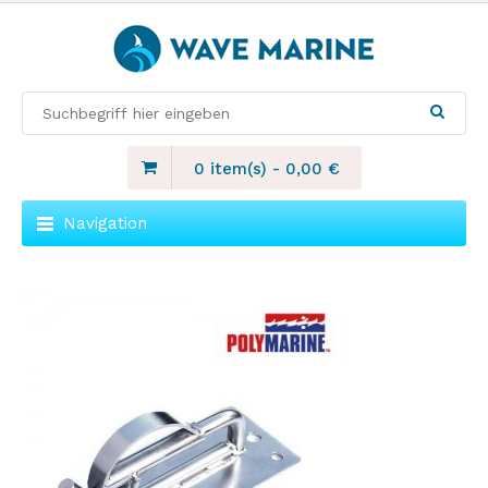
0 item(s)
-
0,00
€
Navigation