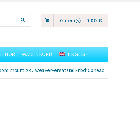
0 item(s)
-
0,00
€
BEHÖR
WARENKORB
ENGLISH
nsom mount 2x
weaver-ersatzteil-rbd150head