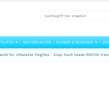
OTLIFTE
MOTORHALTER
KLEBER & REINIGER
ZU
vits for Inflatable Dinghies - Snap Davit heads RBD150 tra