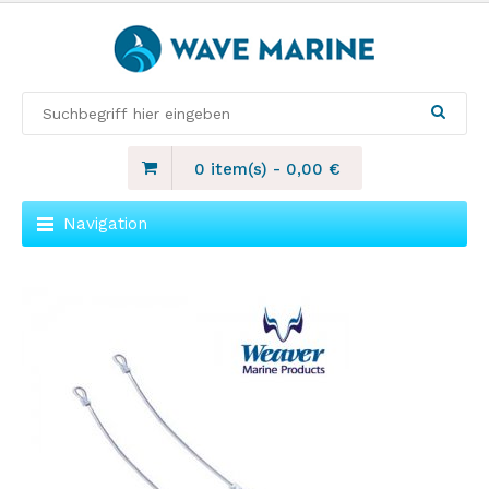
0 item(s)
-
0,00
€
Navigation