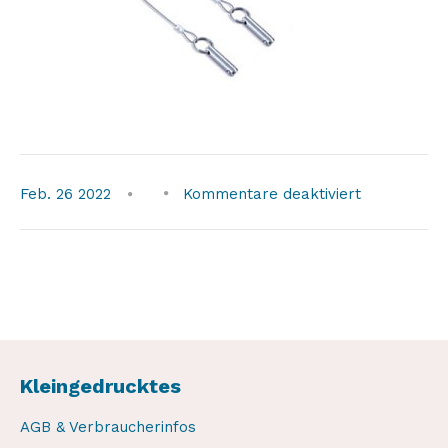
für
Feb.
26
2022
Kommentare deaktiviert
weaver-
ersatzteil-
pin
Kleingedrucktes
AGB & Verbraucherinfos