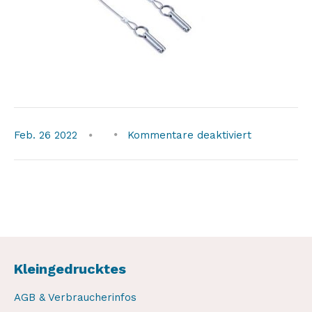
für
Feb.
26
2022
Kommentare deaktiviert
weaver-
ersatzteil-
pin
Kleingedrucktes
AGB & Verbraucherinfos