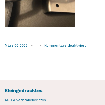
für
März
02
2022
Kommentare deaktiviert
quick
davits
3
Kleingedrucktes
AGB & Verbraucherinfos