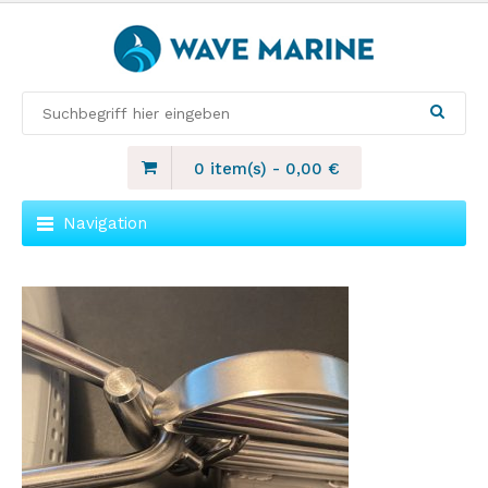
0 item(s)
-
0,00
€
Navigation