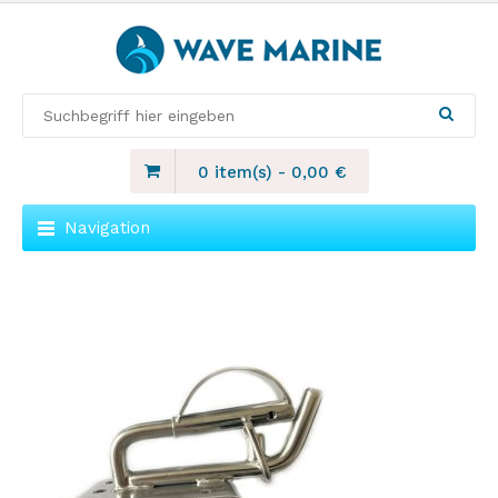
0 item(s)
-
0,00
€
Navigation