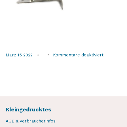
für
März
15
2022
Kommentare deaktiviert
wave-
marine-
head2
Kleingedrucktes
AGB & Verbraucherinfos