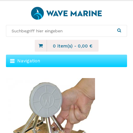
0 item(s)
-
0,00
€
Navigation