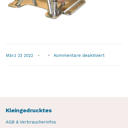
für
März
23
2022
Kommentare deaktiviert
weaver-
quick-
for-
chocks2
Kleingedrucktes
AGB & Verbraucherinfos