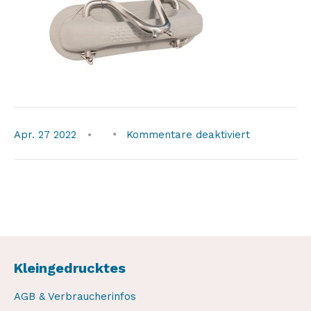
für
Apr.
27
2022
Kommentare deaktiviert
zwei-
handles
Kleingedrucktes
AGB & Verbraucherinfos