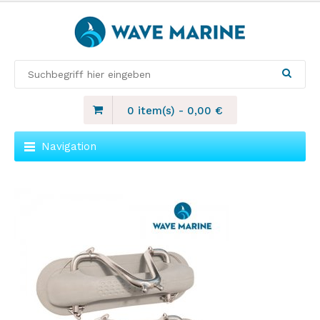
0 item(s)
-
0,00
€
Navigation