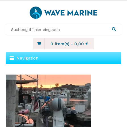
0 item(s)
-
0,00
€
Navigation