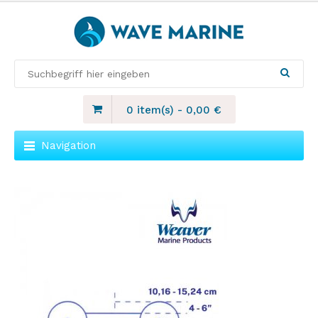
0 item(s)
-
0,00
€
Navigation