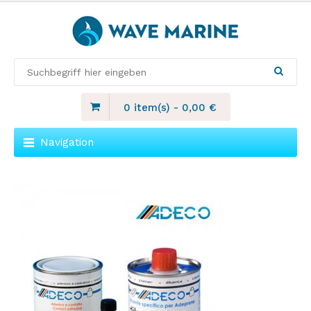
0 item(s)
-
0,00
€
Navigation