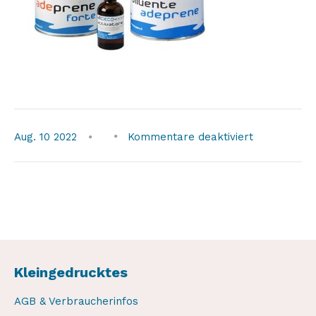
für
Aug.
10
2022
Kommentare deaktiviert
adeco-
cleaner-
glue-
hypalon-
set
Kleingedrucktes
AGB & Verbraucherinfos