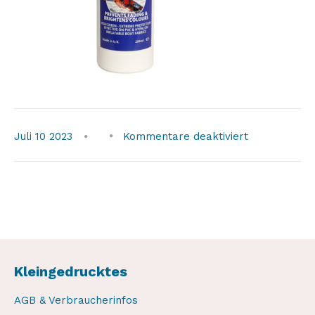
für
Juli
10
2023
Kommentare deaktiviert
inflatable-
boat-
uv-
protect-
2
Kleingedrucktes
AGB & Verbraucherinfos