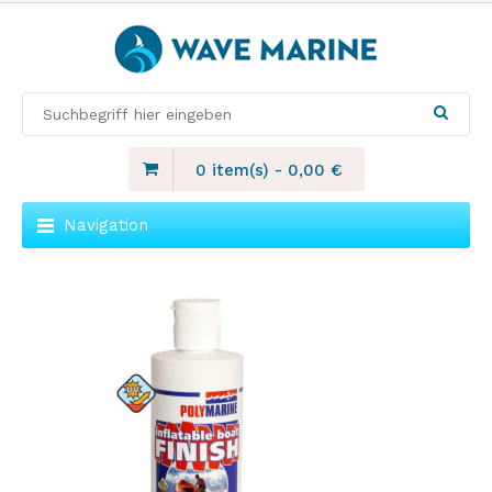
0 item(s)
-
0,00
€
Navigation