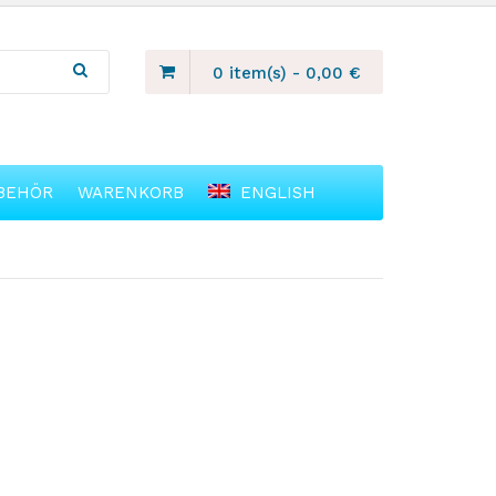
0 item(s)
-
0,00
€
BEHÖR
WARENKORB
ENGLISH