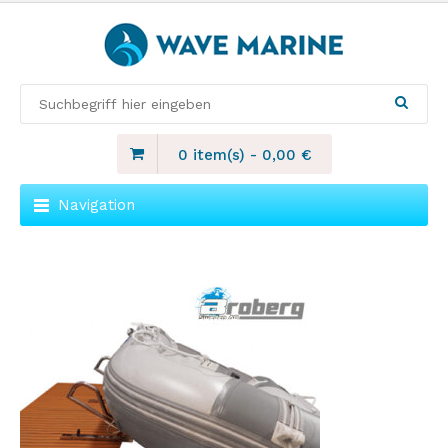
0 item(s)
-
0,00
€
Navigation