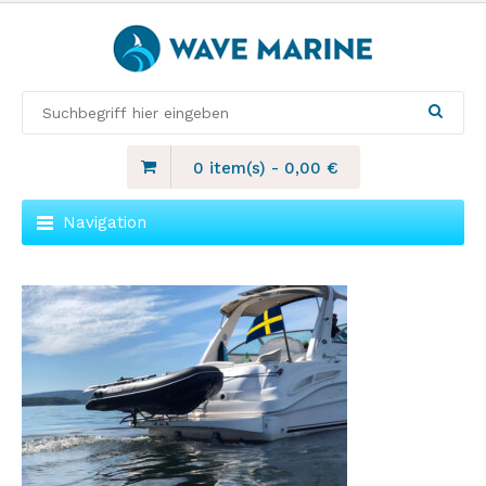
0 item(s)
-
0,00
€
Navigation