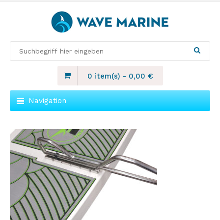
0 item(s)
-
0,00
€
Navigation