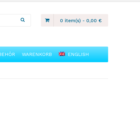
0 item(s)
-
0,00
€
BEHÖR
WARENKORB
ENGLISH