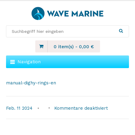
0 item(s)
-
0,00
€
Navigation
manual-dighy-rings-en
für
Feb.
11
2024
Kommentare deaktiviert
manual-
dighy-
rings-