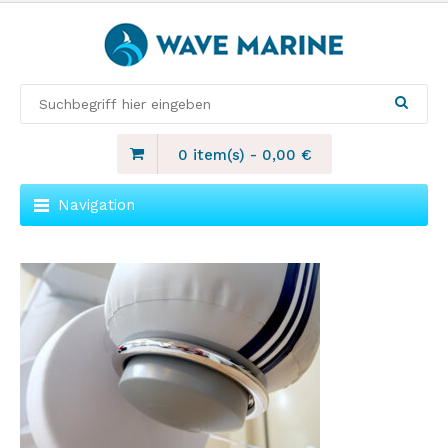
0 item(s)
-
0,00
€
Navigation