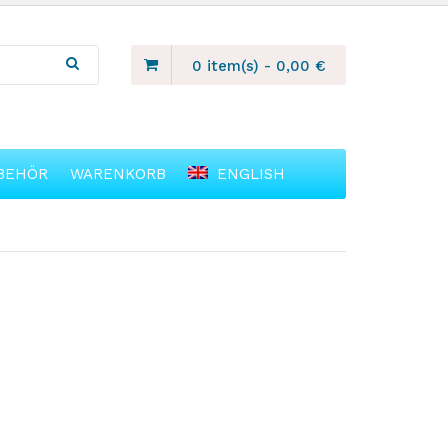
0 item(s)
-
0,00
€
BEHÖR
WARENKORB
ENGLISH