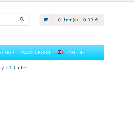
0 item(s)
-
0,00
€
BEHÖR
WARENKORB
ENGLISH
-lift-halter