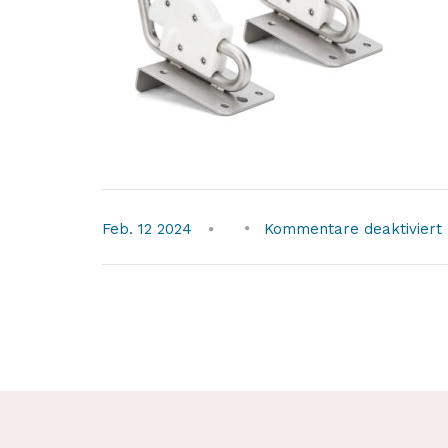
f
Feb.
12
2024
Kommentare deaktiviert
l