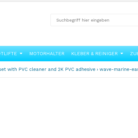
OTLIFTE
MOTORHALTER
KLEBER & REINIGER
ZU
r set with PVC cleaner and 2K PVC adhesive
wave-marine-easy