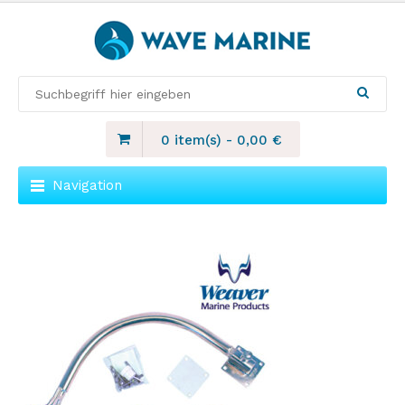
0 item(s)
-
0,00
€
Navigation