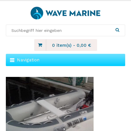
0 item(s)
-
0,00
€
Navigation