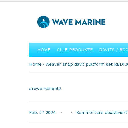
HOME
ALLE PRODUKTE
DAVITS / BO
Home
Weaver snap davit platform set RBD100
arcworksheet2
Feb.
27
2024
Kommentare deaktiviert