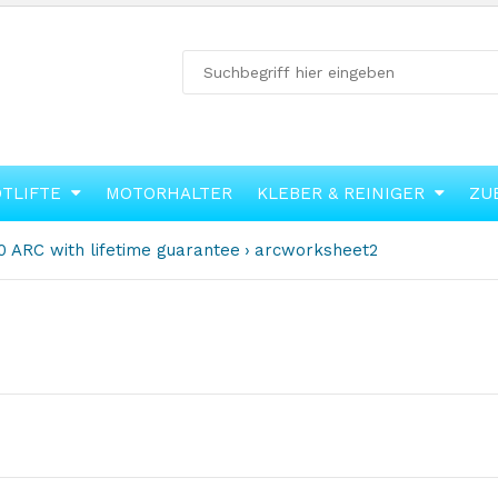
OTLIFTE
MOTORHALTER
KLEBER & REINIGER
ZU
 ARC with lifetime guarantee
arcworksheet2
für
arcworksheet2