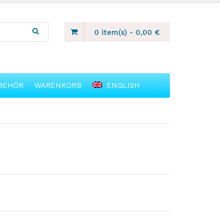
0 item(s)
-
0,00
€
BEHÖR
WARENKORB
ENGLISH