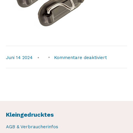
für
Juni
14
2024
Kommentare deaktiviert
snap-
davits-
pads
Kleingedrucktes
AGB & Verbraucherinfos