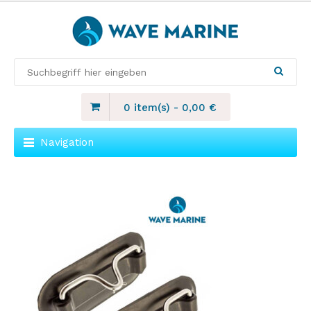
0 item(s)
-
0,00
€
Navigation