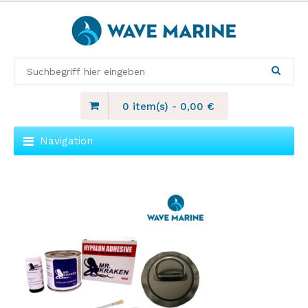
0 item(s)
-
0,00
€
Navigation