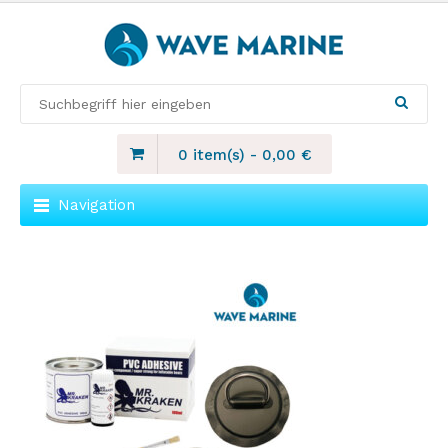
0 item(s)
-
0,00
€
Navigation