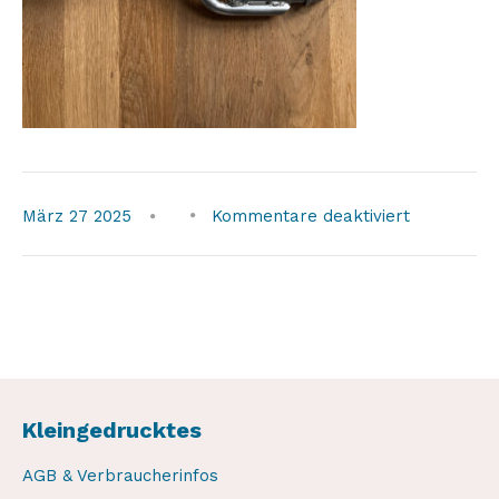
für
März
27
2025
Kommentare deaktiviert
foto-
tief
Kleingedrucktes
AGB & Verbraucherinfos