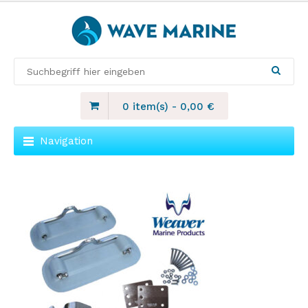
0 item(s)
-
0,00
€
Navigation