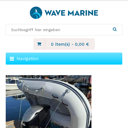
0 item(s)
-
0,00
€
Navigation