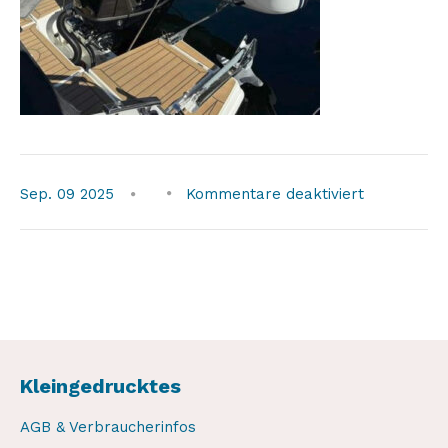
für
Sep.
09
2025
Kommentare deaktiviert
weaver-
extra-
extended2
Kleingedrucktes
AGB & Verbraucherinfos