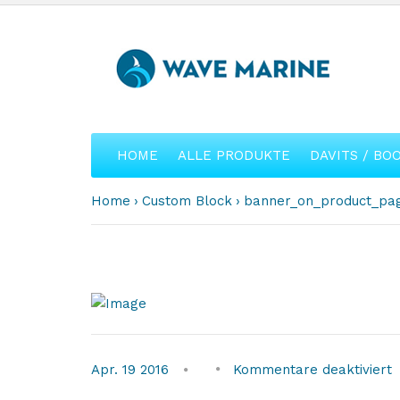
HOME
ALLE PRODUKTE
DAVITS / BO
Home
Custom Block
banner_on_product_pa
f
Apr.
19
2016
Kommentare deaktiviert
b