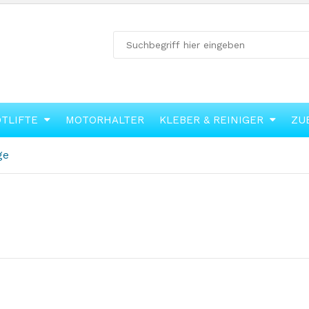
OTLIFTE
MOTORHALTER
KLEBER & REINIGER
ZU
ge
ür
anner_on_product_page