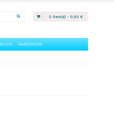
0 item(s)
-
0,00
€
BEHÖR
WARENKORB